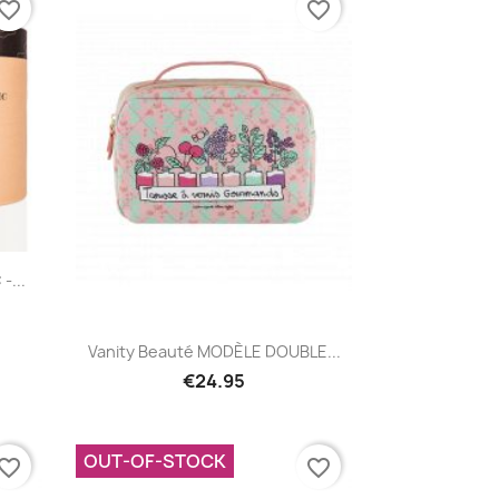
vorite_border
favorite_border
-...
Quick view

Vanity Beauté MODÈLE DOUBLE...
€24.95
OUT-OF-STOCK
vorite_border
favorite_border