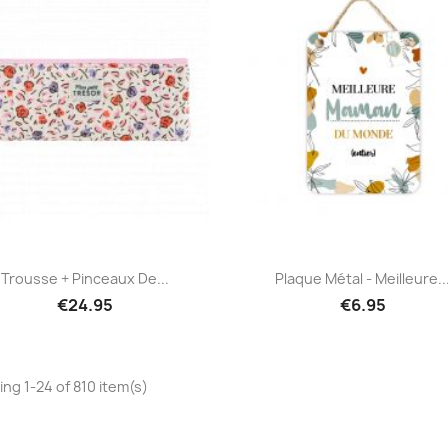
Quick view
Quick view


Trousse + Pinceaux De...
Plaque Métal - Meilleure..
€24.95
€6.95
ng 1-24 of 810 item(s)