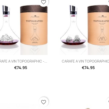
favorite_border
fa
Quick view
Quick view


AFE A VIN TOPOGRAPHIC -...
CARAFE A VIN TOPOGRAPHIC 
€74.95
€74.95
favorite_border
fa