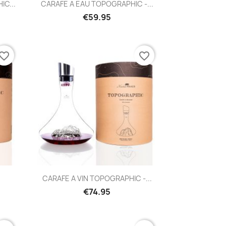
Quick view

IC...
CARAFE A EAU TOPOGRAPHIC -...
€59.95
vorite_border
favorite_border
Quick view

CARAFE A VIN TOPOGRAPHIC -...
€74.95