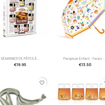
Quick view
Quick view


SEMAINIER DE PÂTES À...
Parapluie Enfant - Faces -.
€19.95
€13.50
favorite_border
fa