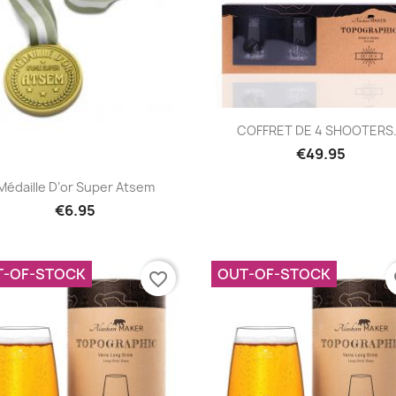
Quick view

COFFRET DE 4 SHOOTERS.
€49.95
Quick view

Médaille D’or Super Atsem
€6.95
T-OF-STOCK
OUT-OF-STOCK
favorite_border
fa