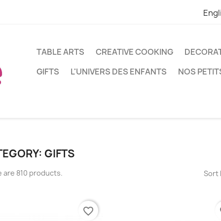
Engl
TABLE ARTS
CREATIVE COOKING
DECORA
GIFTS
L'UNIVERS DES ENFANTS
NOS PETIT
EGORY: GIFTS
 are 810 products.
Sort 
favorite_border
fa