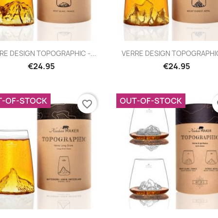
Quick view
Quick view


RE DESIGN TOPOGRAPHIC -...
VERRE DESIGN TOPOGRAPHIC 
€24.95
€24.95
T-OF-STOCK
OUT-OF-STOCK
favorite_border
fa