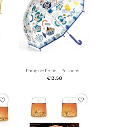
Quick view

..
Parapluie Enfant - Poissons...
€13.50
vorite_border
favorite_border