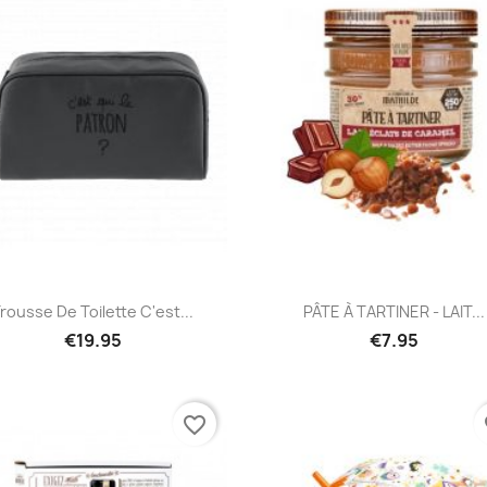
Quick view
Quick view


rousse De Toilette C'est...
PÂTE À TARTINER - LAIT...
€19.95
€7.95
favorite_border
fa