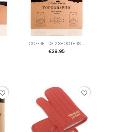
Quick view

..
COFFRET DE 2 SHOOTERS...
€29.95
vorite_border
favorite_border