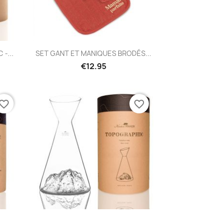
Quick view

-...
SET GANT ET MANIQUES BRODÉS...
€12.95
vorite_border
favorite_border