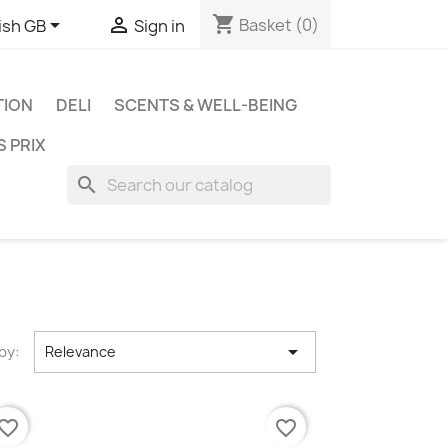
shopping_cart


Basket
(0)
ish GB
Sign in
TION
DELI
SCENTS & WELL-BEING
S PRIX
search

by:
Relevance
vorite_border
favorite_border