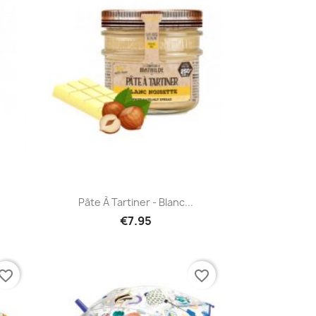
Quick view

Pâte À Tartiner - Blanc...
€7.95
vorite_border
favorite_border