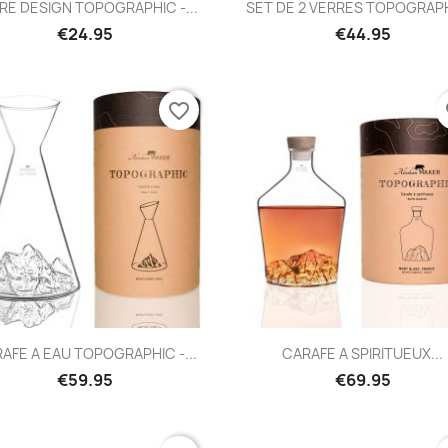
Quick view
Quick view


RE DESIGN TOPOGRAPHIC -...
SET DE 2 VERRES TOPOGRAPH
€24.95
€44.95
favorite_border
fa
Quick view
Quick view


AFE A EAU TOPOGRAPHIC -...
CARAFE A SPIRITUEUX...
€59.95
€69.95