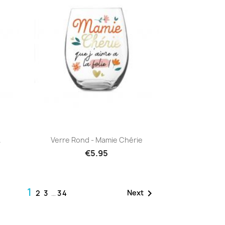
Quick view

.
Verre Rond - Mamie Chérie
€5.95
1

Next
2
3
…
34