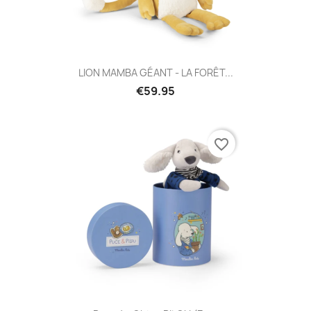
LION MAMBA GÉANT - LA FORÊT...
€59.95
favorite_border