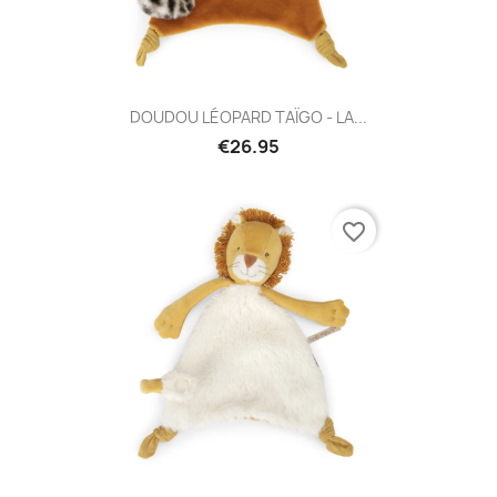
DOUDOU LÉOPARD TAÏGO - LA...
€26.95
favorite_border