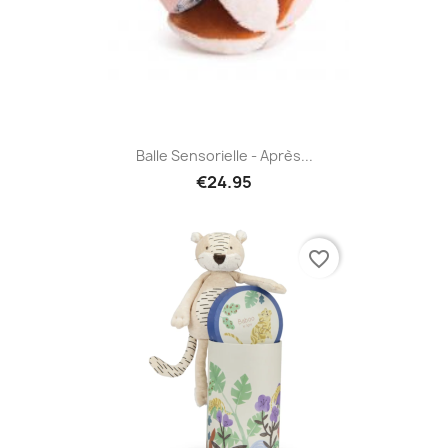
Balle Sensorielle - Après...
€24.95
favorite_border