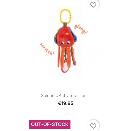
favorite_border
Seiche D'Activités - Les...
€19.95
OUT-OF-STOCK
favorite_border