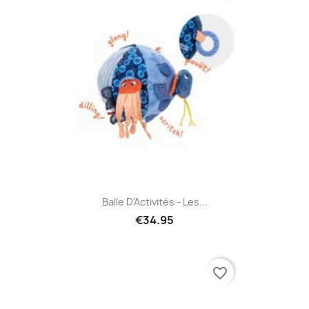
Balle D'Activités - Les...
€34.95
favorite_border