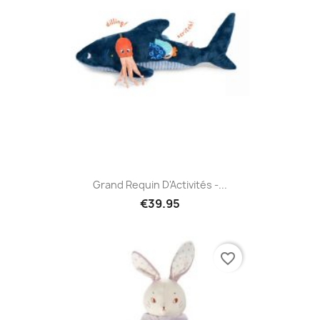
Grand Requin D'Activités -...
€39.95
favorite_border