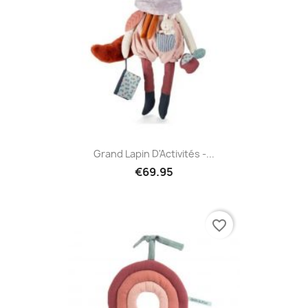
Grand Lapin D'Activités -...
€69.95
favorite_border