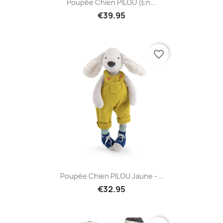
Poupée Chien PILOU (en...
€39.95
favorite_border
Poupée Chien PILOU Jaune -...
€32.95