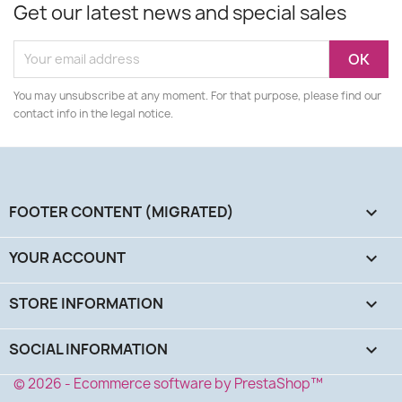
Get our latest news and special sales
You may unsubscribe at any moment. For that purpose, please find our
contact info in the legal notice.
FOOTER CONTENT (MIGRATED)

YOUR ACCOUNT

STORE INFORMATION
keyboard_arrow_down
SOCIAL INFORMATION
keyboard_arrow_down
© 2026 - Ecommerce software by PrestaShop™