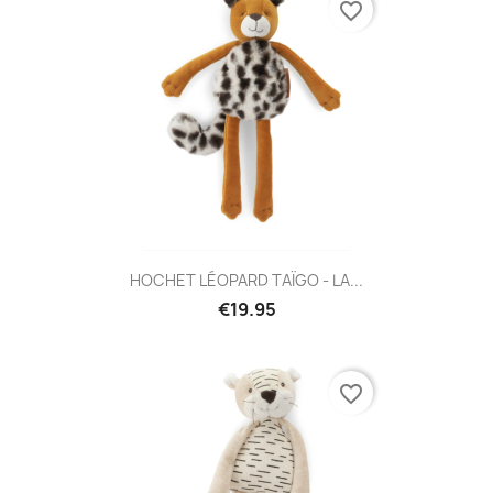
favorite_border
HOCHET LÉOPARD TAÏGO - LA...
€19.95
favorite_border