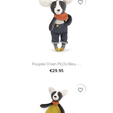
favorite_border
Poupée Chien PILOU Bleu -...
€29.95
favorite_border