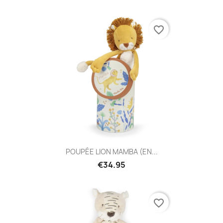
favorite_border
POUPÉE LION MAMBA (EN...
€34.95
favorite_border