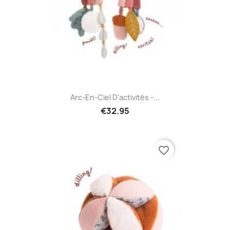
Arc-En-Ciel D'activités -...
€32.95
favorite_border