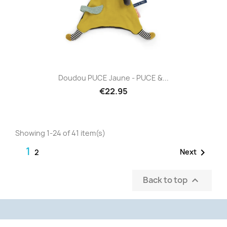
Doudou PUCE Jaune - PUCE &...
€22.95
Showing 1-24 of 41 item(s)
1

Next
2
Back to top
