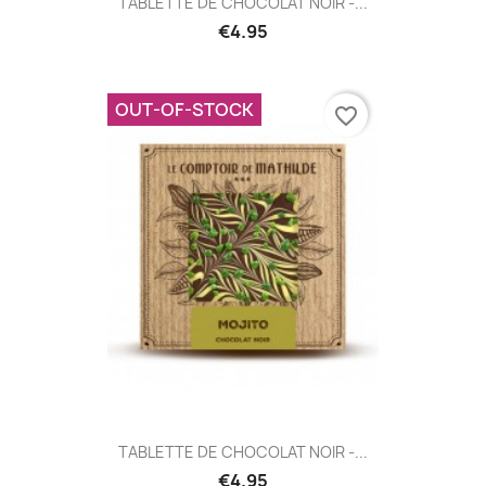
TABLETTE DE CHOCOLAT NOIR -...
€4.95
OUT-OF-STOCK
favorite_border
TABLETTE DE CHOCOLAT NOIR -...
€4.95