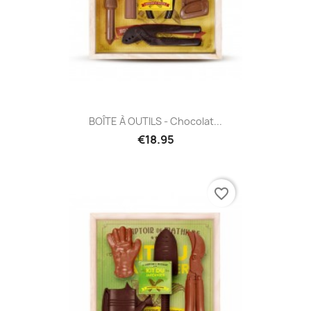
BOÎTE À OUTILS - Chocolat...
€18.95
favorite_border