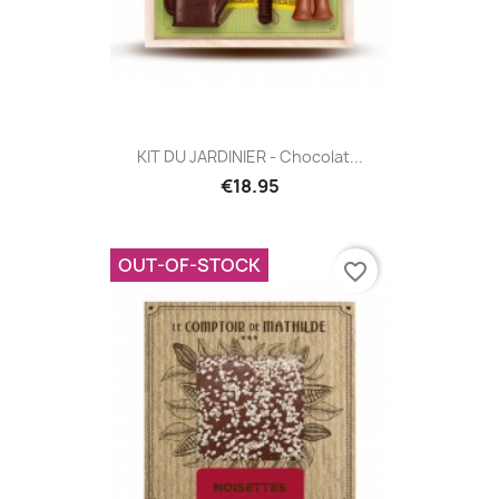
KIT DU JARDINIER - Chocolat...
€18.95
OUT-OF-STOCK
favorite_border