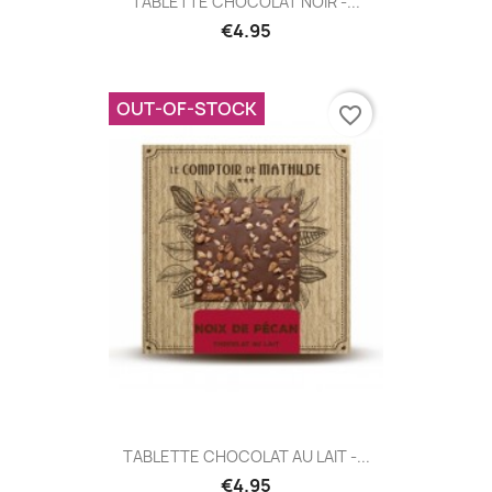
TABLETTE CHOCOLAT NOIR -...
€4.95
OUT-OF-STOCK
favorite_border
TABLETTE CHOCOLAT AU LAIT -...
€4.95