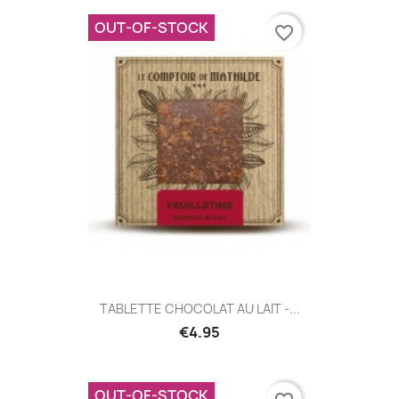
OUT-OF-STOCK
favorite_border
TABLETTE CHOCOLAT AU LAIT -...
€4.95
OUT-OF-STOCK