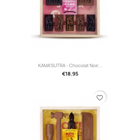
KAMA'SUTRA - Chocolat Noir...
€18.95
favorite_border