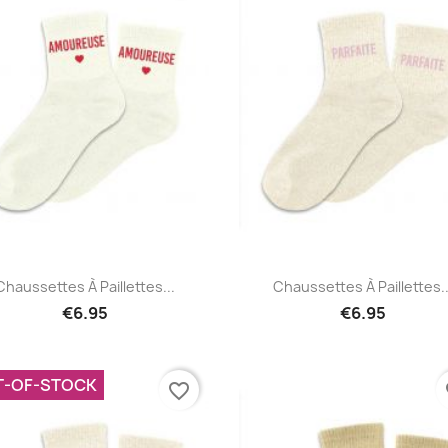
Quick view
Quick view


Chaussettes À Paillettes...
Chaussettes À Paillettes..
€6.95
€6.95
T-OF-STOCK
favorite_border
fa