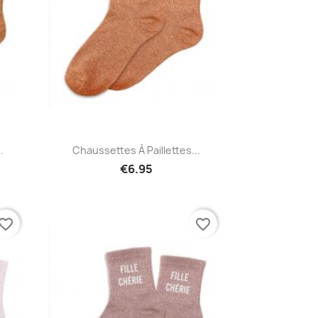
Quick view

.
Chaussettes À Paillettes...
€6.95
vorite_border
favorite_border