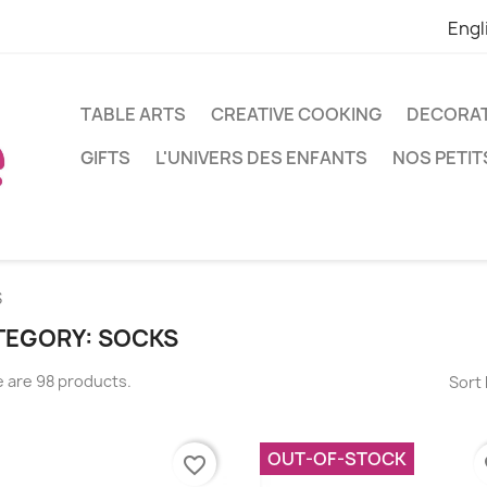
Engl
TABLE ARTS
CREATIVE COOKING
DECORA
GIFTS
L'UNIVERS DES ENFANTS
NOS PETIT
S
TEGORY: SOCKS
 are 98 products.
Sort 
OUT-OF-STOCK
favorite_border
fa