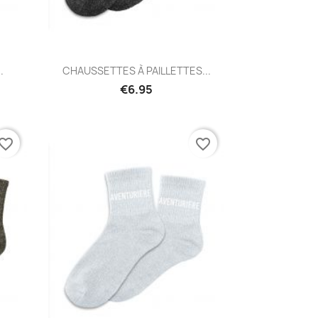
Quick view

.
CHAUSSETTES À PAILLETTES...
€6.95
vorite_border
favorite_border