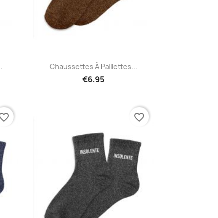
Quick view

.
Chaussettes À Paillettes...
€6.95
vorite_border
favorite_border