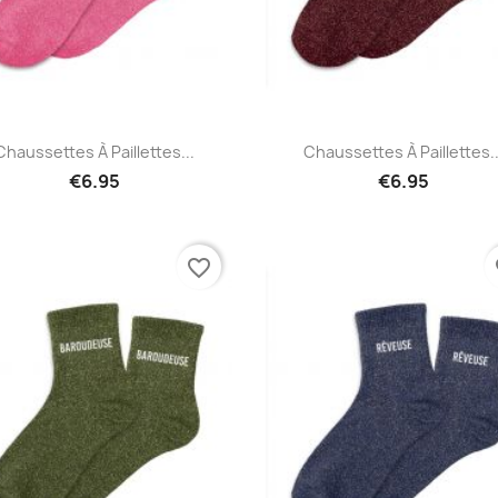
Quick view
Quick view


Chaussettes À Paillettes...
Chaussettes À Paillettes..
€6.95
€6.95
favorite_border
fa