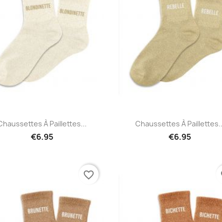
Quick view
Quick view


Chaussettes À Paillettes...
Chaussettes À Paillettes..
€6.95
€6.95
favorite_border
fa