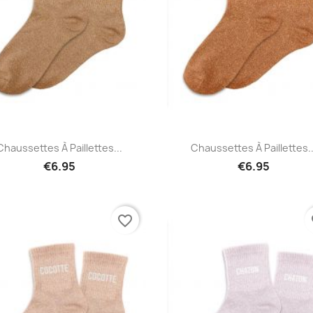
Quick view
Quick view


Chaussettes À Paillettes...
Chaussettes À Paillettes..
€6.95
€6.95
favorite_border
fa