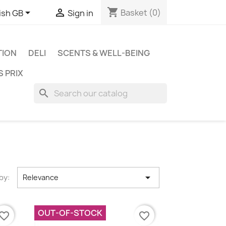
shopping_cart


Basket
(0)
ish GB
Sign in
TION
DELI
SCENTS & WELL-BEING
S PRIX
search

by:
Relevance
OUT-OF-STOCK
vorite_border
favorite_border