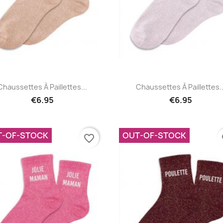
Quick view
Quick view


Chaussettes À Paillettes...
Chaussettes À Paillettes..
€6.95
€6.95
T-OF-STOCK
OUT-OF-STOCK
favorite_border
fa