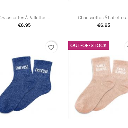
Quick view
Quick view


Chaussettes À Paillettes...
Chaussettes À Paillettes..
€6.95
€6.95
OUT-OF-STOCK
favorite_border
fa