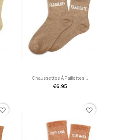
Quick view

.
Chaussettes À Paillettes...
€6.95
vorite_border
favorite_border