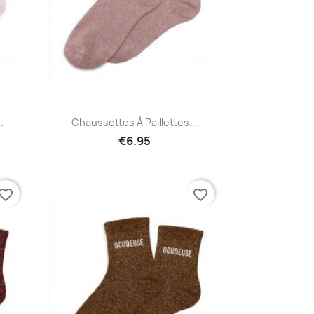
Quick view

.
Chaussettes À Paillettes...
€6.95
vorite_border
favorite_border