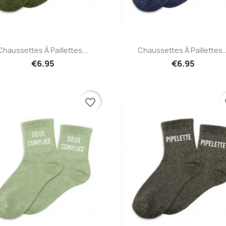
Quick view
Quick view


Chaussettes À Paillettes...
Chaussettes À Paillettes..
€6.95
€6.95
favorite_border
fa