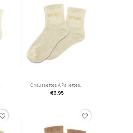
Quick view

.
Chaussettes À Paillettes...
€6.95
vorite_border
favorite_border